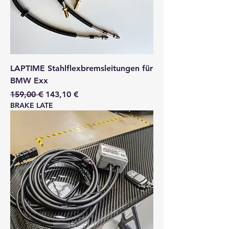
LAPTIME Stahlflexbremsleitungen für
BMW Exx
Standardpreis
Sale-Preis
159,00 €
143,10 €
BRAKE LATE