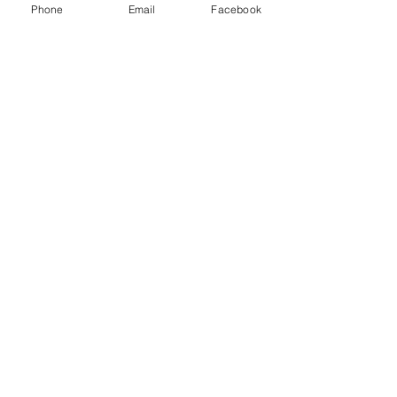
Phone
Email
Facebook
RECARO Laufschienen
Nicht verfügbar