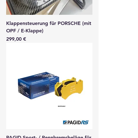
Klappensteuerung für PORSCHE (mit
OPF / E-Klappe)
Preis
299,00 €
PAGID Sport- / Rennbremsbeläge für