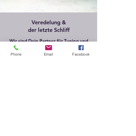
Veredelung &
der letzte Schliff
Wir sind Dein Partner für Tuning und
Veredelung im Raum München!
Phone
Email
Facebook
Spezialisiert sind wir auf Porsche,
BMW, Mini und Sportwägen / Exoten.