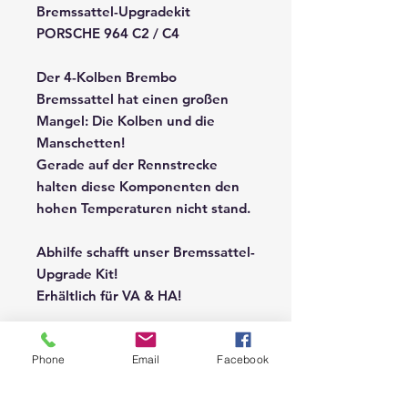
Bremssattel-Upgradekit
PORSCHE 964 C2 / C4
Der 4-Kolben Brembo
Bremssattel hat einen großen
Mangel: Die Kolben und die
Manschetten!
Gerade auf der Rennstrecke
halten diese Komponenten den
hohen Temperaturen nicht stand.
Abhilfe schafft unser Bremssattel-
Upgrade Kit!
Erhältlich für VA & HA!
Das komplette Kit enthält:
Phone
Email
Facebook
Edelstahlbremskolben mit
Entlüftung
Staubschutzmanschetten,